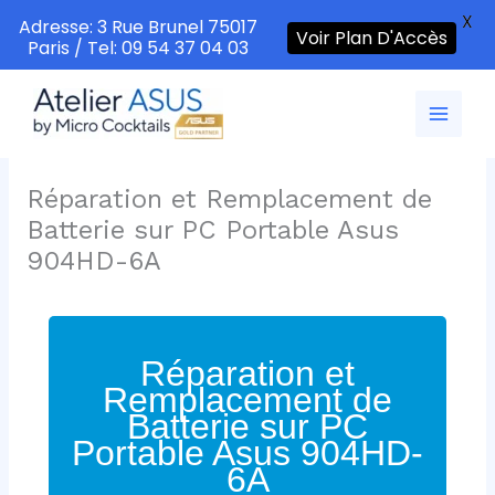
X
Adresse: 3 Rue Brunel 75017
Voir Plan D'Accès
Paris / Tel: 09 54 37 04 03
Aller
au
contenu
Réparation et Remplacement de
Batterie sur PC Portable Asus
904HD-6A
Réparation et
Remplacement de
Batterie sur PC
Portable Asus 904HD-
6A