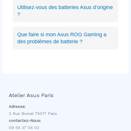
ZenBook, VivoBook, ROG Strix, ROG
Utilisez-vous des batteries Asus d’origine
Zephyrus, TUF Gaming, ExpertBook, ProArt,
?
récents ou anciens. Expertise complète sur
Oui, nous privilégions les batteries Asus
toute la gamme.
d’origine quand disponibles, sinon des
Que faire si mon Asus ROG Gaming a
équivalents certifiés aux mêmes spécifications
des problèmes de batterie ?
techniques et de qualité équivalente.
Les PC gaming ROG ont des batteries haute
capacité spécifiques. Nous avons l’expertise
pour diagnostiquer et remplacer ces batteries
gaming sans affecter les performances.
Atelier Asus Paris
Adresse:
3 Rue Brunel 75017 Paris
contactez-Nous:
09 54 37 04 03