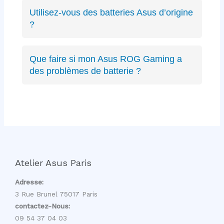
ZenBook, VivoBook, ROG Strix, ROG
Utilisez-vous des batteries Asus d’origine
Zephyrus, TUF Gaming, ExpertBook, ProArt,
?
récents ou anciens. Expertise complète sur
Oui, nous privilégions les batteries Asus
toute la gamme.
d’origine quand disponibles, sinon des
Que faire si mon Asus ROG Gaming a
équivalents certifiés aux mêmes spécifications
des problèmes de batterie ?
techniques et de qualité équivalente.
Les PC gaming ROG ont des batteries haute
capacité spécifiques. Nous avons l’expertise
pour diagnostiquer et remplacer ces batteries
gaming sans affecter les performances.
Atelier Asus Paris
Adresse:
3 Rue Brunel 75017 Paris
contactez-Nous:
09 54 37 04 03