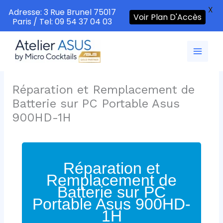
X
Adresse: 3 Rue Brunel 75017
Voir Plan D'Accès
Paris / Tel: 09 54 37 04 03
Aller
au
contenu
Réparation et Remplacement de
Batterie sur PC Portable Asus
900HD-1H
Réparation et
Remplacement de
Batterie sur PC
Portable Asus 900HD-
1H