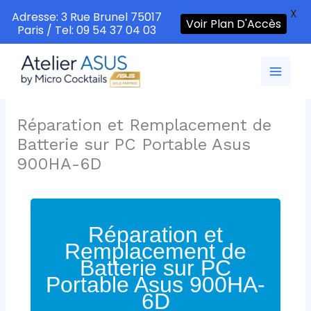
X
Adresse: 3 Rue Brunel 75017
Voir Plan D'Accès
Paris / Tel: 09 54 37 04 03
Aller
au
contenu
Réparation et Remplacement de
Batterie sur PC Portable Asus
900HA-6D
Réparation et
Remplacement de
Batterie sur PC
Portable Asus 900HA-
6D