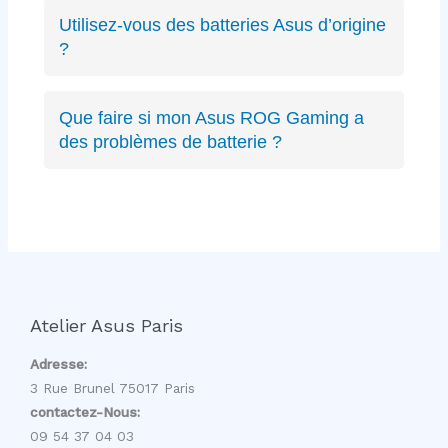
ZenBook, VivoBook, ROG Strix, ROG
Utilisez-vous des batteries Asus d’origine
Zephyrus, TUF Gaming, ExpertBook, ProArt,
?
récents ou anciens. Expertise complète sur
Oui, nous privilégions les batteries Asus
toute la gamme.
d’origine quand disponibles, sinon des
Que faire si mon Asus ROG Gaming a
équivalents certifiés aux mêmes spécifications
des problèmes de batterie ?
techniques et de qualité équivalente.
Les PC gaming ROG ont des batteries haute
capacité spécifiques. Nous avons l’expertise
pour diagnostiquer et remplacer ces batteries
gaming sans affecter les performances.
Atelier Asus Paris
Adresse:
3 Rue Brunel 75017 Paris
contactez-Nous:
09 54 37 04 03