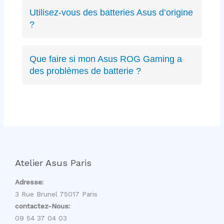
ZenBook, VivoBook, ROG Strix, ROG
Utilisez-vous des batteries Asus d’origine
Zephyrus, TUF Gaming, ExpertBook, ProArt,
?
récents ou anciens. Expertise complète sur
Oui, nous privilégions les batteries Asus
toute la gamme.
d’origine quand disponibles, sinon des
Que faire si mon Asus ROG Gaming a
équivalents certifiés aux mêmes spécifications
des problèmes de batterie ?
techniques et de qualité équivalente.
Les PC gaming ROG ont des batteries haute
capacité spécifiques. Nous avons l’expertise
pour diagnostiquer et remplacer ces batteries
gaming sans affecter les performances.
Atelier Asus Paris
Adresse:
3 Rue Brunel 75017 Paris
contactez-Nous:
09 54 37 04 03