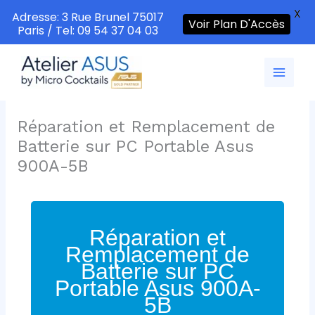
X
Adresse: 3 Rue Brunel 75017
Voir Plan D'Accès
Paris / Tel: 09 54 37 04 03
Aller
au
contenu
Réparation et Remplacement de
Batterie sur PC Portable Asus
900A-5B
Réparation et
Remplacement de
Batterie sur PC
Portable Asus 900A-
5B