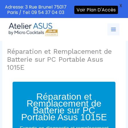
X
Adresse: 3 Rue Brunel 75017
Voir Plan D'Accès
Paris / Tel: 09 54 37 04 03
Aller
au
contenu
Réparation et Remplacement de
Batterie sur PC Portable Asus
1015E
Réparation et
Remplacement de
Batterie sur PC
Portable Asus 1015E