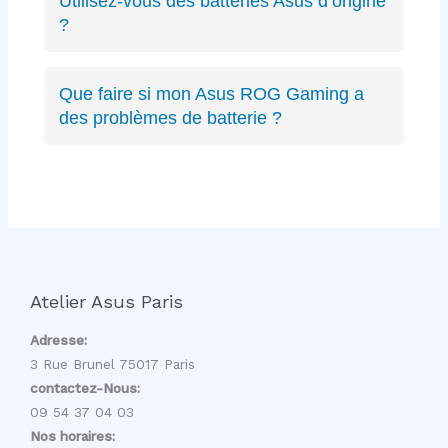
Utilisez-vous des batteries Asus d’origine
Zephyrus, TUF Gaming, ExpertBook, ProArt,
?
récents ou anciens. Expertise complète sur
Oui, nous privilégions les batteries Asus
toute la gamme.
d’origine quand disponibles, sinon des
Que faire si mon Asus ROG Gaming a
équivalents certifiés aux mêmes spécifications
des problèmes de batterie ?
techniques et de qualité équivalente.
Les PC gaming ROG ont des batteries haute
capacité spécifiques. Nous avons l’expertise
pour diagnostiquer et remplacer ces batteries
gaming sans affecter les performances.
Atelier Asus Paris
Adresse:
3 Rue Brunel 75017 Paris
contactez-Nous:
09 54 37 04 03
Nos horaires: