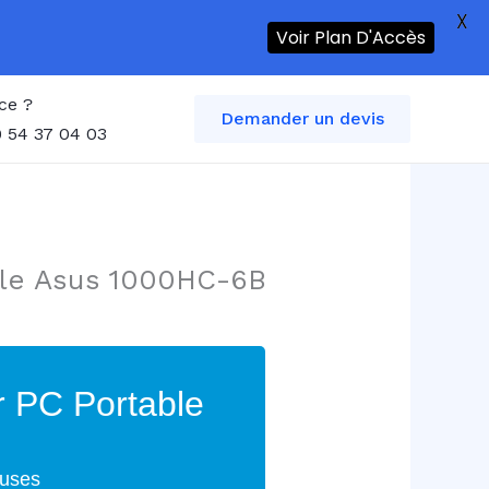
X
Voir Plan D'Accès
ce ?
Demander un devis
 54 37 04 03
ble Asus 1000HC-6B
r PC Portable
euses