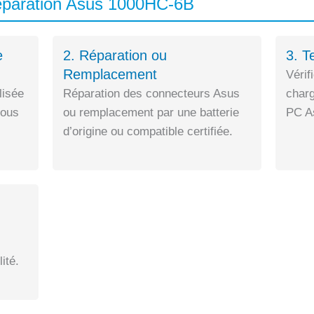
éparation Asus 1000HC-6B
e
2. Réparation ou
3. T
Remplacement
Vérif
lisée
Réparation des connecteurs Asus
charg
sous
ou remplacement par une batterie
PC As
d’origine ou compatible certifiée.
ité.