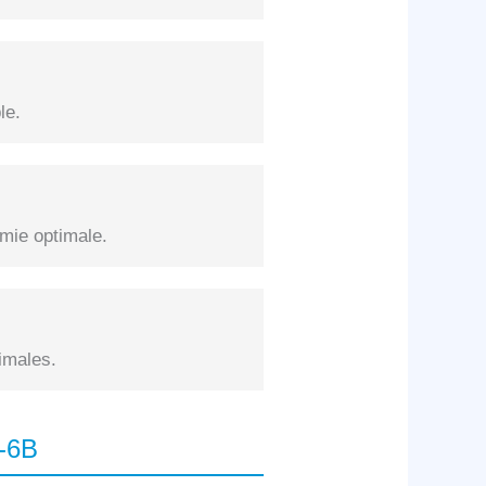
le.
mie optimale.
imales.
C-6B