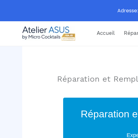
Adresse:
Aller
Accueil
Répar
au
contenu
Réparation et Remp
Réparation e
Expe