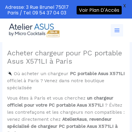
X
Adresse: 3 Rue Brunel 75017
Voir Plan D'Accès
Paris / Tel: 09 54 37 04 03
Aller
au
contenu
Acheter chargeur pour PC portable
Asus X571LI à Paris
Où acheter un chargeur
PC portable Asus X571LI
officiel à Paris ? Venez dans notre boutique
spécialisée
Vous êtes à Paris et vous cherchez
un chargeur
officiel pour votre PC portable Asus X571LI
? Évitez
les contrefaçons et les chargeurs non compatibles :
venez directement chez
AtelierAsus
,
revendeur
spécialisé de chargeur PC portable Asus X571LI à