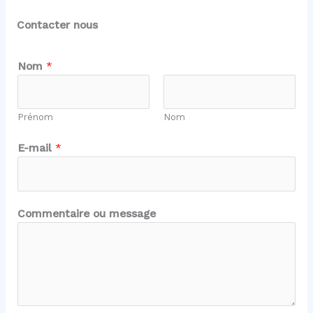
Contacter nous
E
Nom
*
-
m
a
Prénom
Nom
i
l
E-mail
*
*
C
o
m
Commentaire ou message
m
e
n
t
a
i