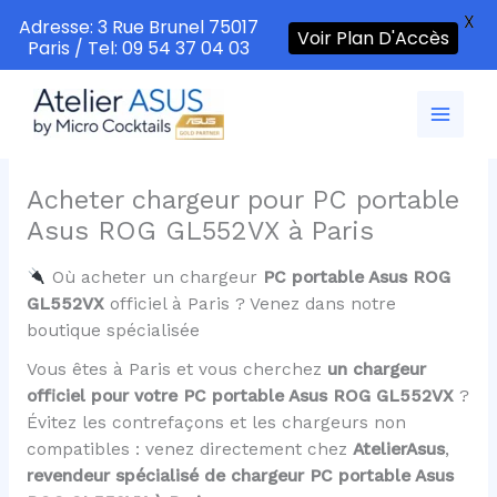
X
Adresse: 3 Rue Brunel 75017
Voir Plan D'Accès
Paris / Tel: 09 54 37 04 03
Aller
au
contenu
Acheter chargeur pour PC portable
Asus ROG GL552VX à Paris
Où acheter un chargeur
PC portable Asus ROG
GL552VX
officiel à Paris ? Venez dans notre
boutique spécialisée
Vous êtes à Paris et vous cherchez
un chargeur
officiel pour votre PC portable Asus ROG GL552VX
?
Évitez les contrefaçons et les chargeurs non
compatibles : venez directement chez
AtelierAsus
,
revendeur spécialisé de chargeur PC portable Asus