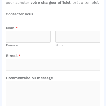
pour acheter
votre chargeur officiel
, prêt à l’emploi.
Contacter nous
C
Nom
*
o
m
m
Prénom
Nom
e
n
E-mail
*
t
a
i
r
Commentaire ou message
e
o
u
E
-