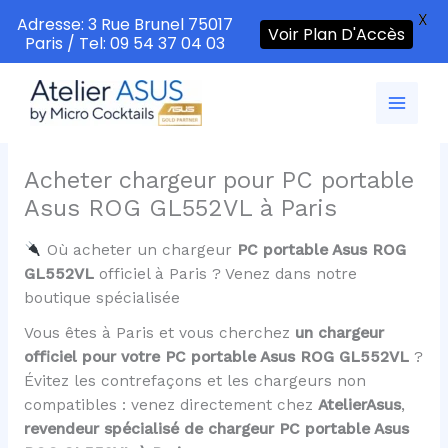
X
Adresse: 3 Rue Brunel 75017
Voir Plan D'Accès
Paris / Tel: 09 54 37 04 03
Aller
au
contenu
Acheter chargeur pour PC portable
Asus ROG GL552VL à Paris
Où acheter un chargeur
PC portable Asus ROG
GL552VL
officiel à Paris ? Venez dans notre
boutique spécialisée
Vous êtes à Paris et vous cherchez
un chargeur
officiel pour votre PC portable Asus ROG GL552VL
?
Évitez les contrefaçons et les chargeurs non
compatibles : venez directement chez
AtelierAsus
,
revendeur spécialisé de chargeur PC portable Asus