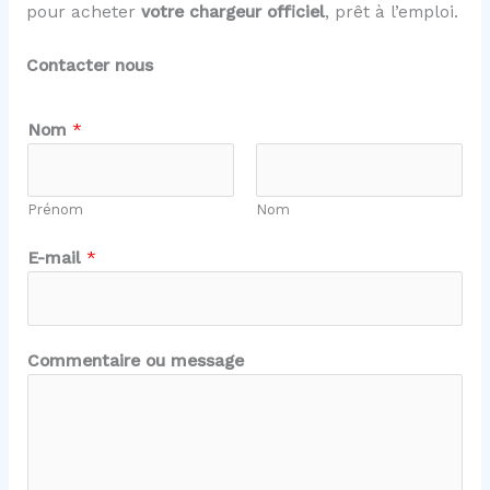
pour acheter
votre chargeur officiel
, prêt à l’emploi.
Contacter nous
Nom
*
Prénom
Nom
E
E-mail
*
-
m
a
i
Commentaire ou message
l
m
e
s
s