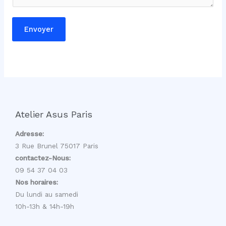
i
l
Envoyer
N
o
m
Atelier Asus Paris
Adresse:
3 Rue Brunel 75017 Paris
contactez-Nous:
09 54 37 04 03
Nos horaires:
Du lundi au samedi
10h-13h & 14h-19h