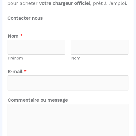
pour acheter
votre chargeur officiel
, prêt à l’emploi.
Contacter nous
C
Nom
*
o
m
m
Prénom
Nom
e
n
E-mail
*
t
a
i
r
Commentaire ou message
e
E
-
m
a