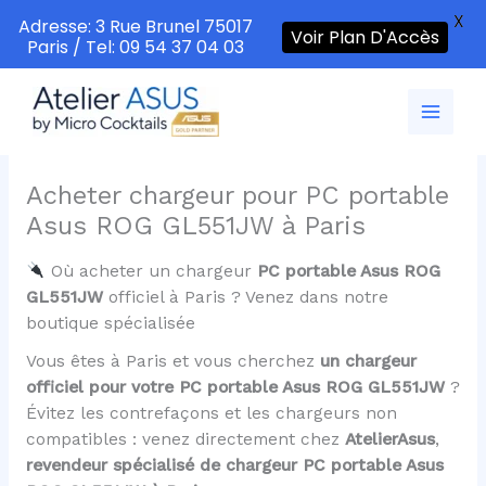
X
Adresse: 3 Rue Brunel 75017
Voir Plan D'Accès
Paris / Tel: 09 54 37 04 03
Aller
au
contenu
Acheter chargeur pour PC portable
Asus ROG GL551JW à Paris
Où acheter un chargeur
PC portable Asus ROG
GL551JW
officiel à Paris ? Venez dans notre
boutique spécialisée
Vous êtes à Paris et vous cherchez
un chargeur
officiel pour votre PC portable Asus ROG GL551JW
?
Évitez les contrefaçons et les chargeurs non
compatibles : venez directement chez
AtelierAsus
,
revendeur spécialisé de chargeur PC portable Asus