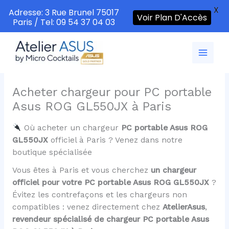
X
Adresse: 3 Rue Brunel 75017
Voir Plan D'Accès
Paris / Tel: 09 54 37 04 03
Aller
au
contenu
Acheter chargeur pour PC portable
Asus ROG GL550JX à Paris
Où acheter un chargeur
PC portable Asus ROG
GL550JX
officiel à Paris ? Venez dans notre
boutique spécialisée
Vous êtes à Paris et vous cherchez
un chargeur
officiel pour votre PC portable Asus ROG GL550JX
?
Évitez les contrefaçons et les chargeurs non
compatibles : venez directement chez
AtelierAsus
,
revendeur spécialisé de chargeur PC portable Asus