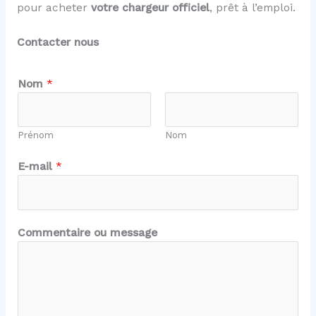
pour acheter
votre chargeur officiel
, prêt à l’emploi.
Contacter nous
*
Nom
*
N
o
m
Prénom
Nom
N
o
E-mail
*
m
Commentaire ou message