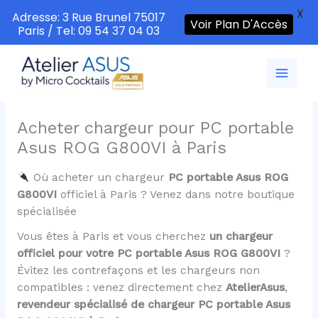
X
Adresse: 3 Rue Brunel 75017
Voir Plan D'Accès
Paris / Tel: 09 54 37 04 03
Aller
au
contenu
Acheter chargeur pour PC portable
Asus ROG G800VI à Paris
Où acheter un chargeur
PC portable Asus ROG
G800VI
officiel à Paris ? Venez dans notre boutique
spécialisée
Vous êtes à Paris et vous cherchez
un chargeur
officiel pour votre PC portable Asus ROG G800VI
?
Évitez les contrefaçons et les chargeurs non
compatibles : venez directement chez
AtelierAsus
,
revendeur spécialisé de chargeur PC portable Asus