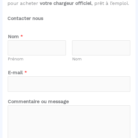
pour acheter
votre chargeur officiel
, prêt à l’emploi.
Contacter nous
o
Nom
*
u
*
N
Prénom
Nom
o
m
E-mail
*
Commentaire ou message