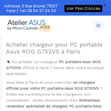
X
Adresse: 3 Rue Brunel 75017
Voir Plan D'Accès
Paris / Tel: 09 54 37 04 03
Aller
au
contenu
Acheter chargeur pour PC portable
Asus ROG G752VS à Paris
Où acheter un chargeur
PC portable Asus ROG
G752VS
officiel à Paris ? Venez dans notre boutique
spécialisée
Vous êtes à Paris et vous cherchez
un chargeur
officiel pour votre PC portable Asus ROG G752VS
?
Évitez les contrefaçons et les chargeurs non
compatibles : venez directement chez
AtelierAsus
,
revendeur spécialisé de chargeur PC portable Asus