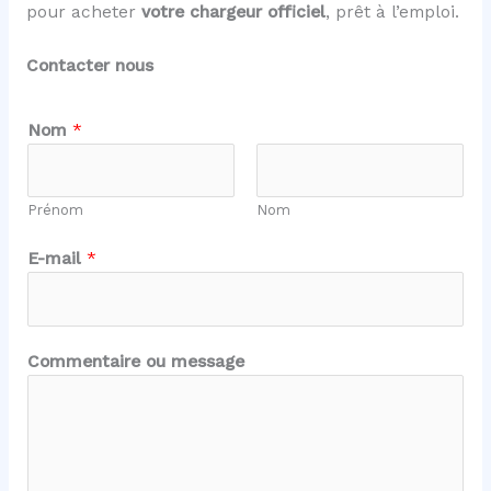
pour acheter
votre chargeur officiel
, prêt à l’emploi.
Contacter nous
*
Nom
*
N
o
m
Prénom
Nom
m
e
E-mail
*
s
s
a
g
Commentaire ou message
e