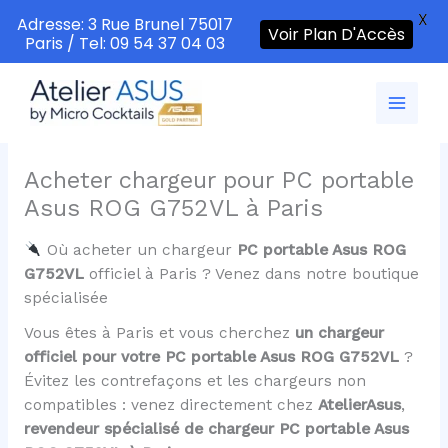
X
Adresse: 3 Rue Brunel 75017
Voir Plan D'Accès
Paris / Tel: 09 54 37 04 03
Aller
au
contenu
Acheter chargeur pour PC portable
Asus ROG G752VL à Paris
Où acheter un chargeur
PC portable Asus ROG
G752VL
officiel à Paris ? Venez dans notre boutique
spécialisée
Vous êtes à Paris et vous cherchez
un chargeur
officiel pour votre PC portable Asus ROG G752VL
?
Évitez les contrefaçons et les chargeurs non
compatibles : venez directement chez
AtelierAsus
,
revendeur spécialisé de chargeur PC portable Asus