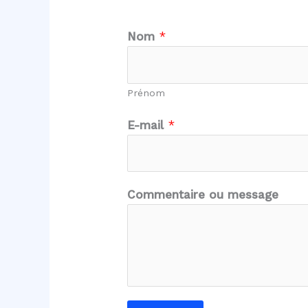
Nom
*
Prénom
E-mail
*
m
Commentaire ou message
e
s
s
a
g
e