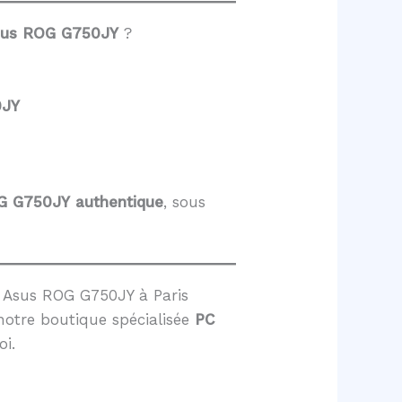
sus ROG G750JY
?
0JY
OG G750JY
authentique
, sous
 Asus ROG G750JY à Paris
notre boutique spécialisée
PC
oi.