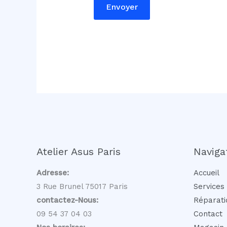
C
Envoyer
o
m
m
e
n
t
a
i
r
e
Atelier Asus Paris
Naviga
N
o
Adresse:
Accueil
m
3 Rue Brunel 75017 Paris
Services
contactez-Nous:
Réparati
09 54 37 04 03
Contact