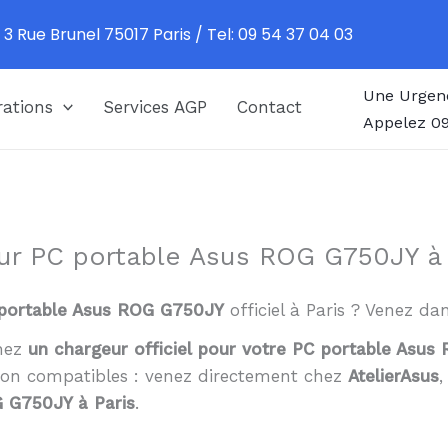
 3 Rue Brunel 75017 Paris / Tel: 09 54 37 04 03
Une Urgen
ations
Services AGP
Contact
Appelez 09
ur PC portable Asus ROG G750JY à 
portable Asus ROG G750JY
officiel à Paris ? Venez da
chez
un chargeur officiel pour votre PC portable Asu
non compatibles : venez directement chez
AtelierAsus
 G750JY à Paris
.