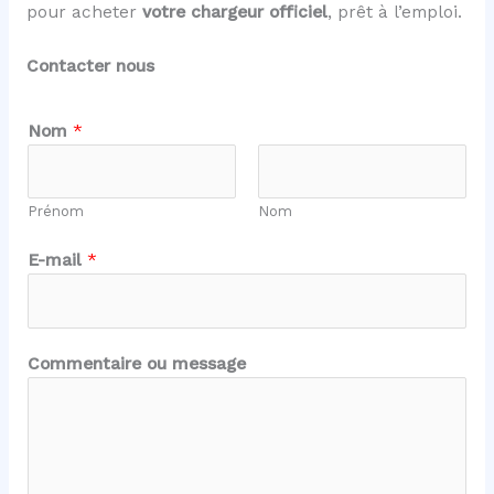
pour acheter
votre chargeur officiel
, prêt à l’emploi.
Contacter nous
m
Nom
*
e
s
s
Prénom
Nom
a
g
E-mail
*
e
*
E
-
Commentaire ou message
m
a
i
l