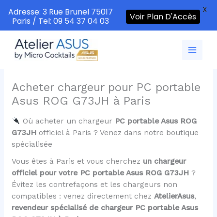
X
Adresse: 3 Rue Brunel 75017
Voir Plan D'Accès
Paris / Tel: 09 54 37 04 03
Aller
au
contenu
Acheter chargeur pour PC portable
Asus ROG G73JH à Paris
Où acheter un chargeur
PC portable Asus ROG
G73JH
officiel à Paris ? Venez dans notre boutique
spécialisée
Vous êtes à Paris et vous cherchez
un chargeur
officiel pour votre PC portable Asus ROG G73JH
?
Évitez les contrefaçons et les chargeurs non
compatibles : venez directement chez
AtelierAsus
,
revendeur spécialisé de chargeur PC portable Asus