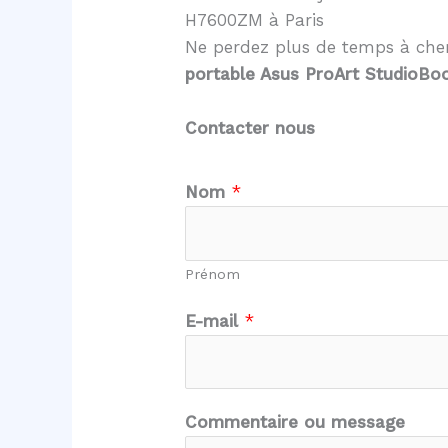
H7600ZM à Paris
Ne perdez plus de temps à cher
portable Asus ProArt StudioB
Contacter nous
N
Nom
*
o
m
m
Prénom
e
s
E-mail
*
s
a
g
Commentaire ou message
e