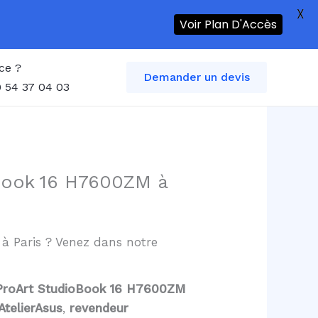
X
Voir Plan D'Accès
ce ?
Demander un devis
 54 37 04 03
oBook 16 H7600ZM à
l à Paris ? Venez dans notre
s ProArt StudioBook 16 H7600ZM
AtelierAsus
,
revendeur