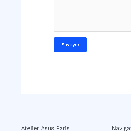
N
o
m
Envoyer
Atelier Asus Paris
Naviga