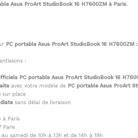
table Asus ProArt StudioBook 16 H7600ZM à Paris
.
eur
PC portable Asus ProArt StudioBook 16 H7600ZM
d
antissons :
fficiels PC portable Asus ProArt StudioBook 16 H76
aite
avec votre modèle de
PC portable Asus ProArt 
s
sur place
diate
sans délai de livraison
 à Paris
 Paris
 au samedi de 10h à 13h et de 14h à 19h