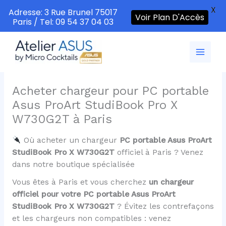
X
Adresse: 3 Rue Brunel 75017
Voir Plan D'Accès
Paris / Tel: 09 54 37 04 03
Aller
au
contenu
Acheter chargeur pour PC portable
Asus ProArt StudiBook Pro X
W730G2T à Paris
Où acheter un chargeur
PC portable Asus ProArt
StudiBook Pro X W730G2T
officiel à Paris ? Venez
dans notre boutique spécialisée
Vous êtes à Paris et vous cherchez
un chargeur
officiel pour votre PC portable Asus ProArt
StudiBook Pro X W730G2T
? Évitez les contrefaçons
et les chargeurs non compatibles : venez