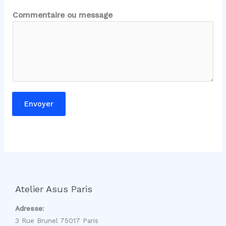
C
Commentaire ou message
o
m
m
e
n
t
a
Envoyer
i
r
e
o
u
E
-
Atelier Asus Paris
m
a
Adresse:
i
3 Rue Brunel 75017 Paris