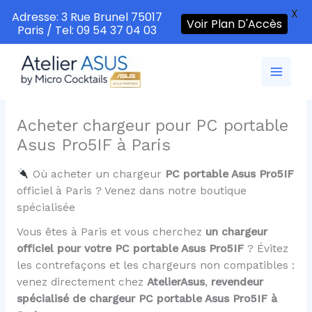
X
Adresse: 3 Rue Brunel 75017
Voir Plan D'Accès
Paris / Tel: 09 54 37 04 03
Aller
au
contenu
Acheter chargeur pour PC portable
Asus Pro5IF à Paris
Où acheter un chargeur
PC portable Asus Pro5IF
officiel à Paris ? Venez dans notre boutique
spécialisée
Vous êtes à Paris et vous cherchez
un chargeur
officiel pour votre PC portable Asus Pro5IF
? Évitez
les contrefaçons et les chargeurs non compatibles :
venez directement chez
AtelierAsus
,
revendeur
spécialisé de chargeur PC portable Asus Pro5IF à