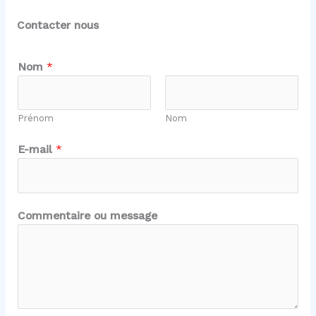
Contacter nous
Nom
*
Prénom
Nom
E
E-mail
*
-
m
a
i
Commentaire ou message
l
o
u
C
o
m