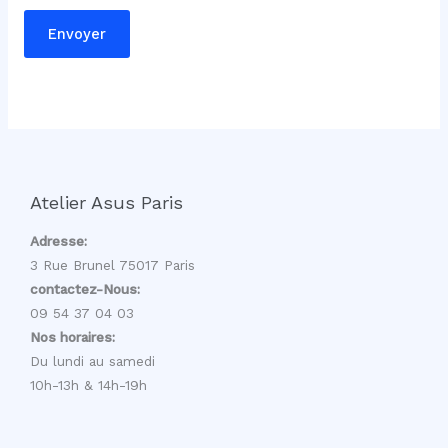
m
Envoyer
e
n
t
a
i
r
e
Atelier Asus Paris
Adresse:
3 Rue Brunel 75017 Paris
contactez-Nous:
09 54 37 04 03
Nos horaires:
Du lundi au samedi
10h-13h & 14h-19h