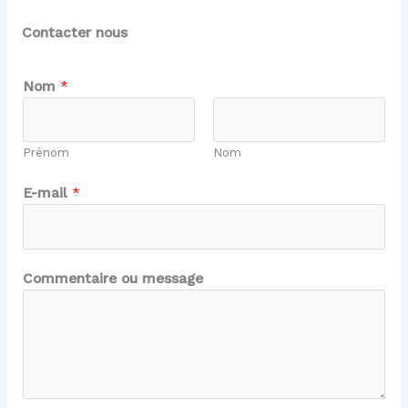
Contacter nous
Nom
*
Prénom
Nom
*
E-mail
*
o
u
E
-
Commentaire ou message
m
a
i
l