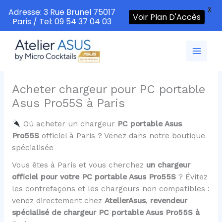
X
Adresse: 3 Rue Brunel 75017
Voir Plan D'Accès
Paris / Tel: 09 54 37 04 03
Aller
au
contenu
Acheter chargeur pour PC portable
Asus Pro55S à Paris
Où acheter un chargeur
PC portable Asus
Pro55S
officiel à Paris ? Venez dans notre boutique
spécialisée
Vous êtes à Paris et vous cherchez
un chargeur
officiel pour votre PC portable Asus Pro55S
? Évitez
les contrefaçons et les chargeurs non compatibles :
venez directement chez
AtelierAsus
,
revendeur
spécialisé de chargeur PC portable Asus Pro55S à