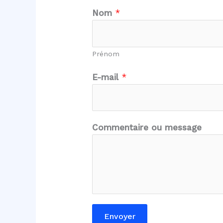
Nom
*
Prénom
E-mail
*
*
Commentaire ou message
E
-
m
a
i
l
E
Envoyer