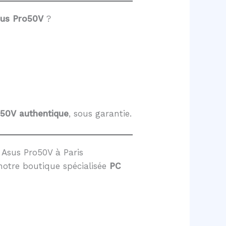
sus Pro50V
?
o50V
authentique
, sous garantie.
Asus Pro50V à Paris
notre boutique spécialisée
PC