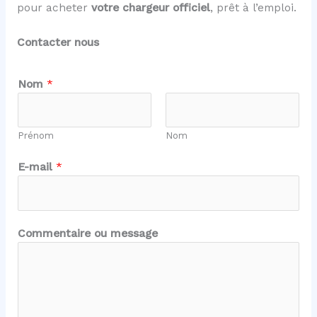
pour acheter
votre chargeur officiel
, prêt à l’emploi.
Contacter nous
Nom
*
Prénom
Nom
*
E-mail
*
m
e
s
s
Commentaire ou message
a
g
e
N
o