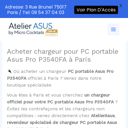
X
Adresse: 3 Rue Brunel 75017
Voir Plan D'Accès
Paris / Tel: 09 54 37 04 03
Aller
au
contenu
Acheter chargeur pour PC portable
Asus Pro P3540FA à Paris
Où acheter un chargeur
PC portable Asus Pro
P3540FA
officiel à Paris ? Venez dans notre
boutique spécialisée
Vous êtes à Paris et vous cherchez
un chargeur
officiel pour votre PC portable Asus Pro P3540FA
?
Évitez les contrefaçons et les chargeurs non
compatibles : venez directement chez
AtelierAsus
,
revendeur spécialisé de chargeur PC portable Asus