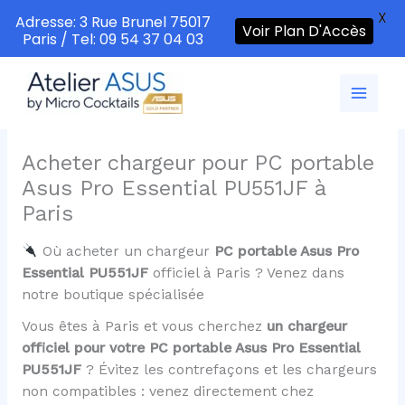
X
Adresse: 3 Rue Brunel 75017
Voir Plan D'Accès
Paris / Tel: 09 54 37 04 03
Aller
au
contenu
Acheter chargeur pour PC portable
Asus Pro Essential PU551JF à
Paris
Où acheter un chargeur
PC portable Asus Pro
Essential PU551JF
officiel à Paris ? Venez dans
notre boutique spécialisée
Vous êtes à Paris et vous cherchez
un chargeur
officiel pour votre PC portable Asus Pro Essential
PU551JF
? Évitez les contrefaçons et les chargeurs
non compatibles : venez directement chez