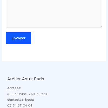
g
e
E
-
m
a
Envoyer
i
l
Atelier Asus Paris
Adresse:
3 Rue Brunel 75017 Paris
contactez-Nous:
09 54 37 04 03