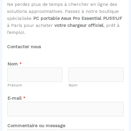
Ne perdez plus de temps à chercher en ligne des
solutions approximatives. Passez à notre boutique
spécialisée
PC portable Asus Pro Essential PU551JF
à Paris pour acheter
votre chargeur officiel
, prêt à
l’emploi.
Contacter nous
Nom
*
Prénom
Nom
*
E-mail
*
m
e
s
s
Commentaire ou message
a