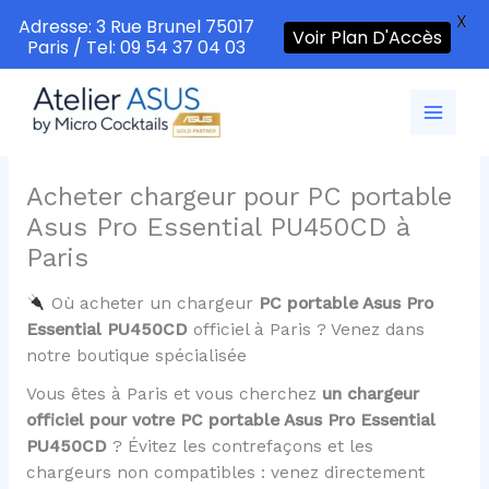
X
Adresse: 3 Rue Brunel 75017
Voir Plan D'Accès
Paris / Tel: 09 54 37 04 03
Aller
au
contenu
Acheter chargeur pour PC portable
Asus Pro Essential PU450CD à
Paris
Où acheter un chargeur
PC portable Asus Pro
Essential PU450CD
officiel à Paris ? Venez dans
notre boutique spécialisée
Vous êtes à Paris et vous cherchez
un chargeur
officiel pour votre PC portable Asus Pro Essential
PU450CD
? Évitez les contrefaçons et les
chargeurs non compatibles : venez directement