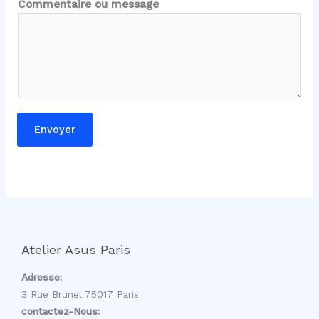
Commentaire ou message
m
m
e
n
t
a
i
Envoyer
r
e
Atelier Asus Paris
Adresse:
3 Rue Brunel 75017 Paris
contactez-Nous: