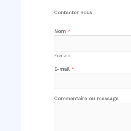
Contacter nous
o
Nom
*
u
o
u
Prénom
C
o
E-mail
*
m
m
e
Commentaire ou message
n
t
a
i