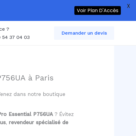
X
Voir Plan D'Accès
ce ?
Demander un devis
 54 37 04 03
P756UA à Paris
 Venez dans notre boutique
 Pro Essential P756UA
? Évitez
sus
,
revendeur spécialisé de