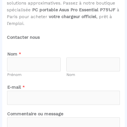
solutions approximatives. Passez à notre boutique
spécialisée
PC portable Asus Pro Essential P751JF
à
Paris pour acheter
votre chargeur officiel
, prêt à
l’emploi.
Contacter nous
o
Nom
*
u
m
e
Prénom
Nom
s
s
E-mail
*
a
g
e
m
Commentaire ou message
e
s