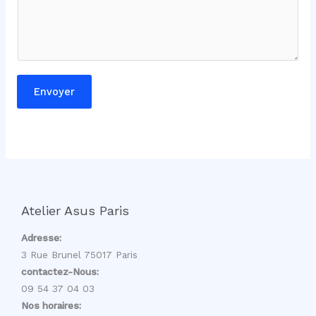
s
a
g
e
Envoyer
Atelier Asus Paris
Adresse:
3 Rue Brunel 75017 Paris
contactez-Nous:
09 54 37 04 03
Nos horaires: