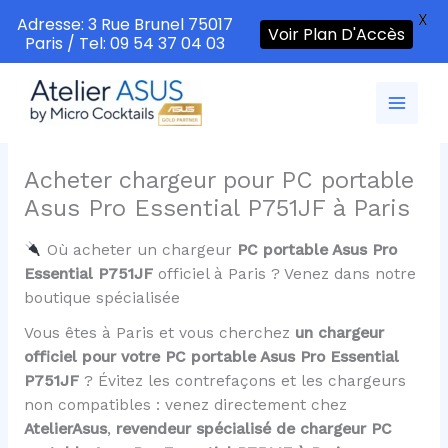
X
Adresse: 3 Rue Brunel 75017
Voir Plan D'Accès
Paris / Tel: 09 54 37 04 03
Aller
au
contenu
Acheter chargeur pour PC portable
Asus Pro Essential P751JF à Paris
Où acheter un chargeur
PC portable Asus Pro
Essential P751JF
officiel à Paris ? Venez dans notre
boutique spécialisée
Vous êtes à Paris et vous cherchez
un chargeur
officiel pour votre PC portable Asus Pro Essential
P751JF
? Évitez les contrefaçons et les chargeurs
non compatibles : venez directement chez
AtelierAsus
,
revendeur spécialisé de chargeur PC