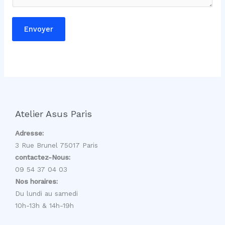
*
E
Envoyer
-
m
a
i
l
Atelier Asus Paris
Adresse:
3 Rue Brunel 75017 Paris
contactez-Nous:
09 54 37 04 03
Nos horaires:
Du lundi au samedi
10h-13h & 14h-19h