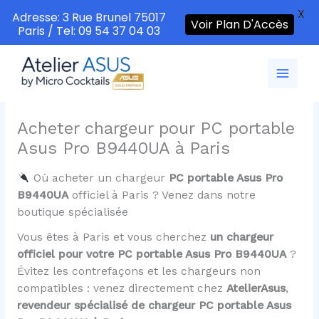
X
Adresse: 3 Rue Brunel 75017
Voir Plan D'Accès
Paris / Tel: 09 54 37 04 03
Aller
au
contenu
Acheter chargeur pour PC portable
Asus Pro B9440UA à Paris
Où acheter un chargeur
PC portable Asus Pro
B9440UA
officiel à Paris ? Venez dans notre
boutique spécialisée
Vous êtes à Paris et vous cherchez
un chargeur
officiel pour votre PC portable Asus Pro B9440UA
?
Évitez les contrefaçons et les chargeurs non
compatibles : venez directement chez
AtelierAsus
,
revendeur spécialisé de chargeur PC portable Asus