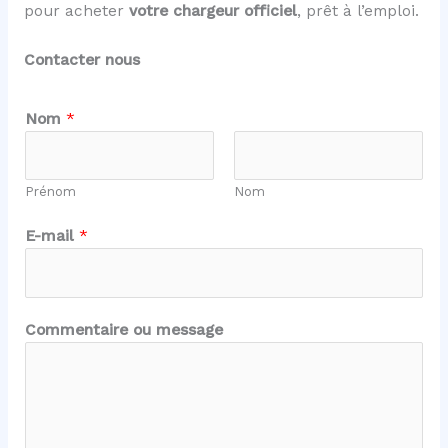
pour acheter
votre chargeur officiel
, prêt à l’emploi.
Contacter nous
Nom
*
Prénom
Nom
E-mail
*
E
Commentaire ou message
-
m
a
i
l