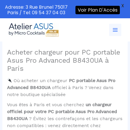
X
Adresse: 3 Rue Brunel 75017
Voir Plan D'Accès
Paris / Tel: 09 54 37 04 03
Aller
au
contenu
Acheter chargeur pour PC portable
Asus Pro Advanced B8430UA à
Paris
Où acheter un chargeur
PC portable Asus Pro
Advanced B8430UA
officiel à Paris ? Venez dans
notre boutique spécialisée
Vous êtes à Paris et vous cherchez
un chargeur
officiel pour votre PC portable Asus Pro Advanced
B8430UA
? Évitez les contrefaçons et les chargeurs
non compatibles : venez directement chez