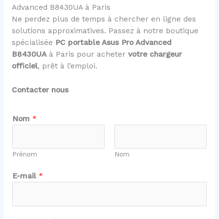
Advanced B8430UA à Paris
Ne perdez plus de temps à chercher en ligne des
solutions approximatives. Passez à notre boutique
spécialisée
PC portable Asus Pro Advanced
B8430UA
à Paris pour acheter
votre chargeur
officiel
, prêt à l’emploi.
Contacter nous
o
Nom
*
u
N
o
Prénom
Nom
m
*
E-mail
*