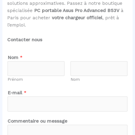
solutions approximatives. Passez à notre boutique
spécialisée
PC portable Asus Pro Advanced B53V
à
Paris pour acheter
votre chargeur officiel
, prêt à
l’emploi.
Contacter nous
N
Nom
*
o
m
*
Prénom
Nom
m
e
E-mail
*
s
s
a
g
Commentaire ou message
e