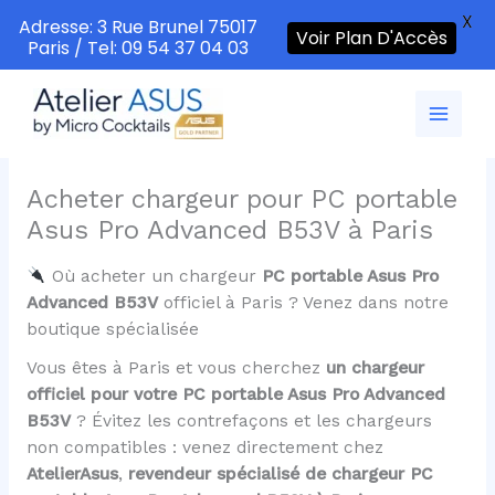
X
Adresse: 3 Rue Brunel 75017
Voir Plan D'Accès
Paris / Tel: 09 54 37 04 03
Aller
au
contenu
Acheter chargeur pour PC portable
Asus Pro Advanced B53V à Paris
Où acheter un chargeur
PC portable Asus Pro
Advanced B53V
officiel à Paris ? Venez dans notre
boutique spécialisée
Vous êtes à Paris et vous cherchez
un chargeur
officiel pour votre PC portable Asus Pro Advanced
B53V
? Évitez les contrefaçons et les chargeurs
non compatibles : venez directement chez
AtelierAsus
,
revendeur spécialisé de chargeur PC