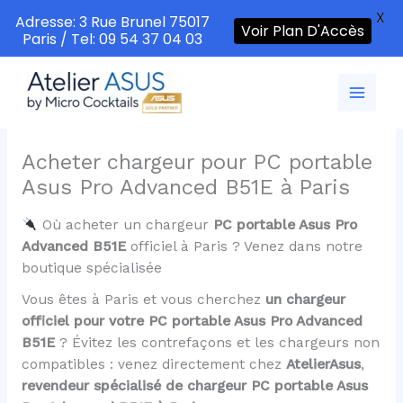
X
Adresse: 3 Rue Brunel 75017
Voir Plan D'Accès
Paris / Tel: 09 54 37 04 03
Aller
au
contenu
Acheter chargeur pour PC portable
Asus Pro Advanced B51E à Paris
Où acheter un chargeur
PC portable Asus Pro
Advanced B51E
officiel à Paris ? Venez dans notre
boutique spécialisée
Vous êtes à Paris et vous cherchez
un chargeur
officiel pour votre PC portable Asus Pro Advanced
B51E
? Évitez les contrefaçons et les chargeurs non
compatibles : venez directement chez
AtelierAsus
,
revendeur spécialisé de chargeur PC portable Asus