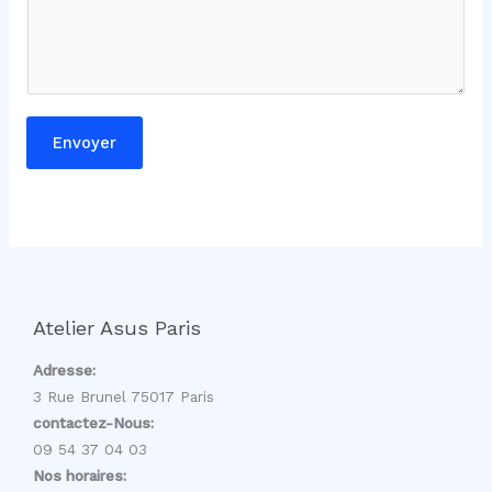
E
-
m
a
i
Envoyer
l
Atelier Asus Paris
Adresse:
3 Rue Brunel 75017 Paris
contactez-Nous:
09 54 37 04 03
Nos horaires: