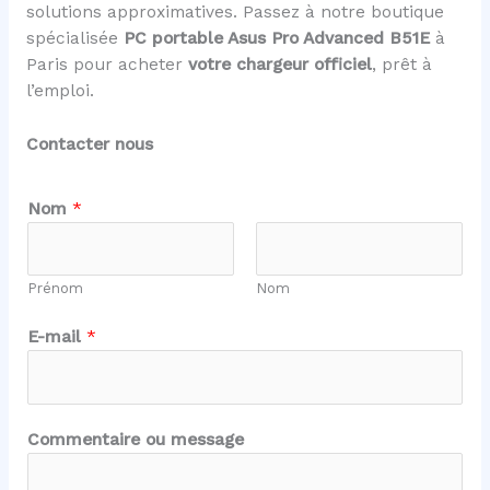
solutions approximatives. Passez à notre boutique
spécialisée
PC portable Asus Pro Advanced B51E
à
Paris pour acheter
votre chargeur officiel
, prêt à
l’emploi.
Contacter nous
Nom
*
Prénom
Nom
E
E-mail
*
-
m
a
i
Commentaire ou message
l
*