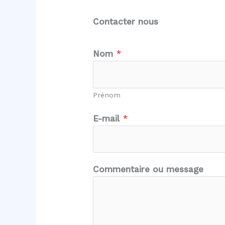
Contacter nous
Nom
*
Prénom
N
E-mail
*
o
m
E
-
Commentaire ou message
m
a
i
l