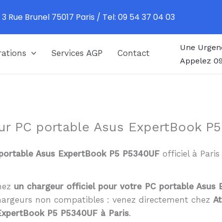
 3 Rue Brunel 75017 Paris / Tel: 09 54 37 04 03
Une Urgen
ations
Services AGP
Contact
Appelez 09
ur PC portable Asus ExpertBook P5
portable Asus ExpertBook P5 P5340UF
officiel à Pari
chez
un chargeur officiel pour votre PC portable Asu
 chargeurs non compatibles : venez directement chez
At
ExpertBook P5 P5340UF à Paris
.