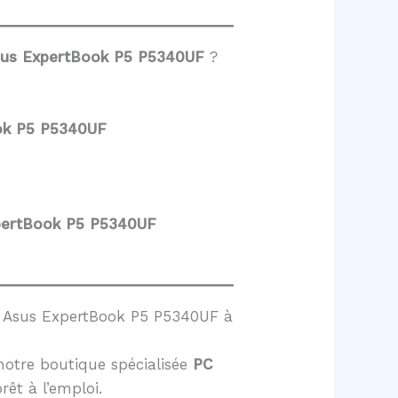
sus ExpertBook P5 P5340UF
?
ok P5 P5340UF
pertBook P5 P5340UF
e Asus ExpertBook P5 P5340UF à
notre boutique spécialisée
PC
prêt à l’emploi.