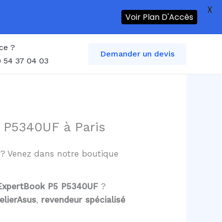
X
Voir Plan D'Accès
ce ?
Demander un devis
 54 37 04 03
 P5340UF à Paris
s ? Venez dans notre boutique
s ExpertBook P5 P5340UF
?
elierAsus
,
revendeur spécialisé