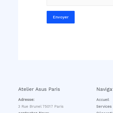
E
-
Envoyer
m
a
i
l
Atelier Asus Paris
Naviga
Adresse:
Accueil
3 Rue Brunel 75017 Paris
Services