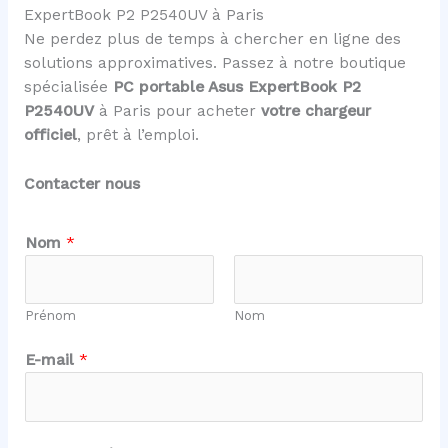
ExpertBook P2 P2540UV à Paris
Ne perdez plus de temps à chercher en ligne des
solutions approximatives. Passez à notre boutique
spécialisée
PC portable Asus ExpertBook P2
P2540UV
à Paris pour acheter
votre chargeur
officiel
, prêt à l’emploi.
Contacter nous
Nom
*
Prénom
Nom
E
E-mail
*
-
m
a
i