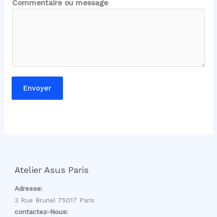
Commentaire ou message
l
m
e
s
s
a
g
Envoyer
e
m
e
s
s
a
g
Atelier Asus Paris
e
Adresse:
3 Rue Brunel 75017 Paris
contactez-Nous: