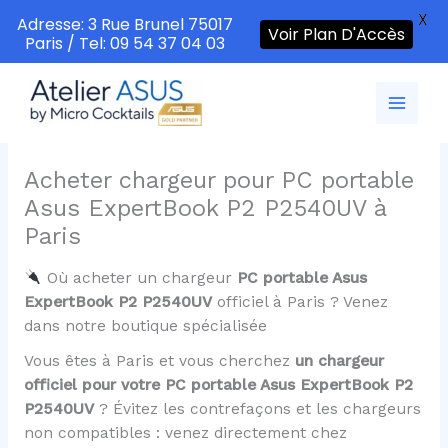
X
Adresse: 3 Rue Brunel 75017
Voir Plan D'Accès
Paris / Tel: 09 54 37 04 03
Aller
au
contenu
Acheter chargeur pour PC portable
Asus ExpertBook P2 P2540UV à
Paris
Où acheter un chargeur
PC portable Asus
ExpertBook P2 P2540UV
officiel à Paris ? Venez
dans notre boutique spécialisée
Vous êtes à Paris et vous cherchez
un chargeur
officiel pour votre PC portable Asus ExpertBook P2
P2540UV
? Évitez les contrefaçons et les chargeurs
non compatibles : venez directement chez