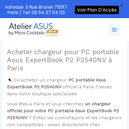
X
Adresse: 3 Rue Brunel 75017
Voir Plan D'Accès
Paris / Tel: 09 54 37 04 03
Aller
au
contenu
Acheter chargeur pour PC portable
Asus ExpertBook P2 P2540NV à
Paris
Où acheter un chargeur
PC portable Asus
ExpertBook P2 P2540NV
officiel à Paris ? Venez
dans notre boutique spécialisée
Vous êtes à Paris et vous cherchez
un chargeur
officiel pour votre PC portable Asus ExpertBook P2
P2540NV
? Évitez les contrefaçons et les chargeurs
non compatibles : venez directement chez