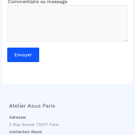
Commentaire ou message
o
m
m
e
n
t
a
Envoyer
i
r
e
E
-
m
a
Atelier Asus Paris
i
l
Adresse:
*
3 Rue Brunel 75017 Paris
contactez-Nous: