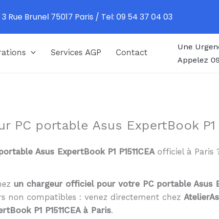
 3 Rue Brunel 75017 Paris / Tel: 09 54 37 04 03
Une Urgen
ations
Services AGP
Contact
Appelez 09
ur PC portable Asus ExpertBook P1 
portable Asus ExpertBook P1 P1511CEA
officiel à Pari
chez
un chargeur officiel pour votre PC portable Asus
urs non compatibles : venez directement chez
AtelierA
rtBook P1 P1511CEA à Paris
.