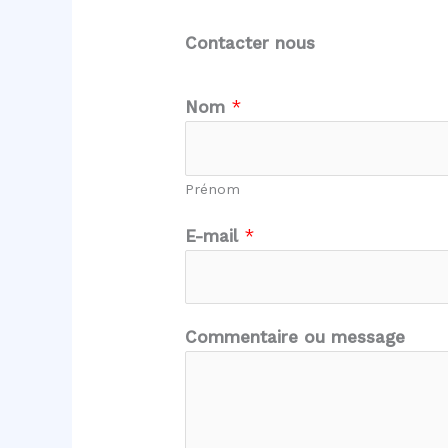
Contacter nous
Nom
*
Prénom
E-mail
*
E
Commentaire ou message
-
m
a
i