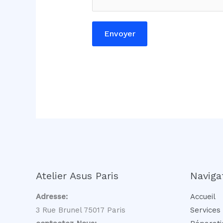
l
C
o
Envoyer
m
m
e
n
t
a
i
r
e
E
Atelier Asus Paris
Naviga
-
m
Adresse:
Accueil
a
3 Rue Brunel 75017 Paris
Services
i