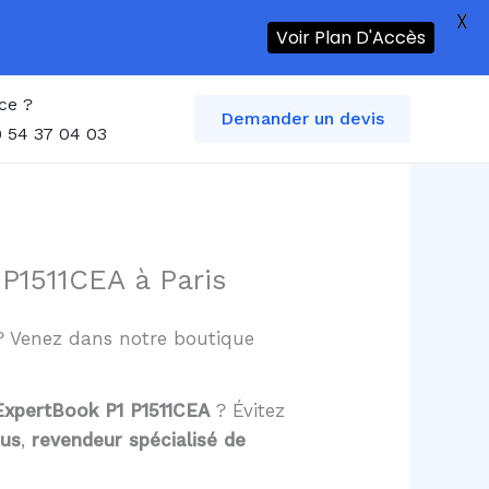
X
Voir Plan D'Accès
ce ?
Demander un devis
 54 37 04 03
P1511CEA à Paris
s ? Venez dans notre boutique
 ExpertBook P1 P1511CEA
? Évitez
sus
,
revendeur spécialisé de