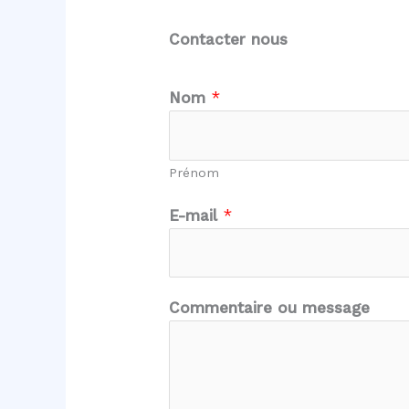
Contacter nous
Nom
*
Prénom
*
E-mail
*
N
o
m
C
Commentaire ou message
o
m
m
e