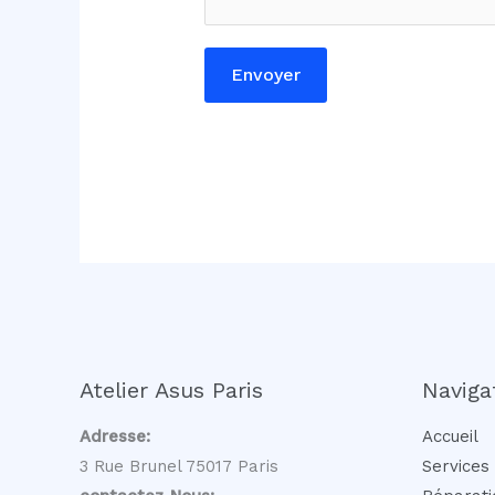
n
t
Envoyer
a
i
r
e
Atelier Asus Paris
Naviga
Adresse:
Accueil
3 Rue Brunel 75017 Paris
Services