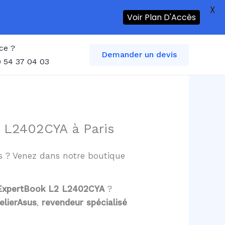
X
Voir Plan D'Accès
ce ?
Demander un devis
 54 37 04 03
 L2402CYA à Paris
is ? Venez dans notre boutique
s ExpertBook L2 L2402CYA
?
elierAsus
,
revendeur spécialisé