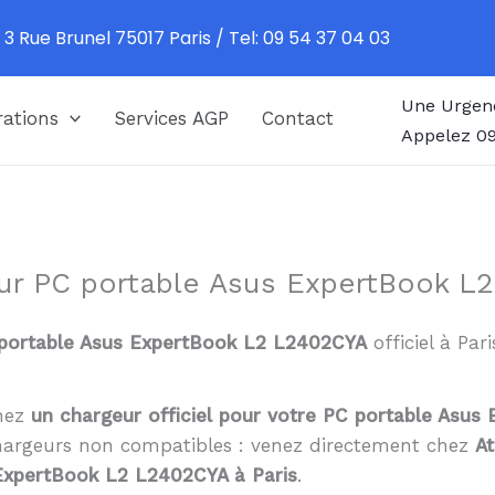
 3 Rue Brunel 75017 Paris / Tel: 09 54 37 04 03
Une Urgen
ations
Services AGP
Contact
Appelez 09
ur PC portable Asus ExpertBook L2
portable Asus ExpertBook L2 L2402CYA
officiel à Par
chez
un chargeur officiel pour votre PC portable Asu
 chargeurs non compatibles : venez directement chez
At
ExpertBook L2 L2402CYA à Paris
.