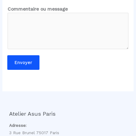
m
a
Commentaire ou message
i
l
C
o
m
m
e
Envoyer
n
t
a
i
r
e
Atelier Asus Paris
Adresse:
3 Rue Brunel 75017 Paris