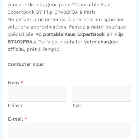
vendeur de chargeur pour PC portable Asus
ExpertBook B7 Flip B7402FBA à Paris
Ne perdez plus de temps à chercher en ligne des
solutions approximatives. Passez à notre boutique
spécialisée
PC portable Asus ExpertBook B7 Flip
B7402FBA
à Paris pour acheter
votre chargeur
officiel
, prêt à l’emploi.
Contacter nous
E
Nom
*
-
m
a
Prénom
Nom
i
l
E-mail
*
E
-