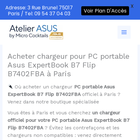
X
Adresse: 3 Rue Brunel 75017
Voir Plan D'Accès
Paris / Tel: 09 54 37 04 03
Aller
au
contenu
Acheter chargeur pour PC portable
Asus ExpertBook B7 Flip
B7402FBA à Paris
Où acheter un chargeur
PC portable Asus
ExpertBook B7 Flip B7402FBA
officiel à Paris ?
Venez dans notre boutique spécialisée
Vous êtes à Paris et vous cherchez
un chargeur
officiel pour votre PC portable Asus ExpertBook B7
Flip B7402FBA
? Évitez les contrefaçons et les
chargeurs non compatibles : venez directement