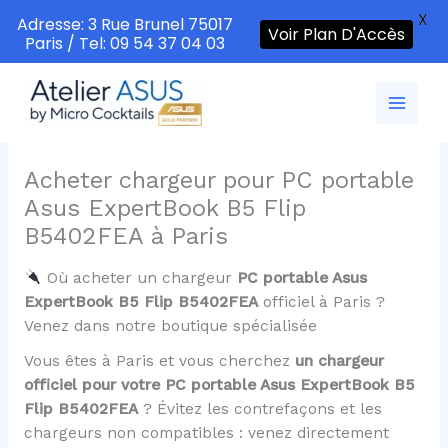
X
Adresse: 3 Rue Brunel 75017
Voir Plan D'Accès
Paris / Tel: 09 54 37 04 03
Aller
au
contenu
Acheter chargeur pour PC portable
Asus ExpertBook B5 Flip
B5402FEA à Paris
Où acheter un chargeur
PC portable Asus
ExpertBook B5 Flip B5402FEA
officiel à Paris ?
Venez dans notre boutique spécialisée
Vous êtes à Paris et vous cherchez
un chargeur
officiel pour votre PC portable Asus ExpertBook B5
Flip B5402FEA
? Évitez les contrefaçons et les
chargeurs non compatibles : venez directement