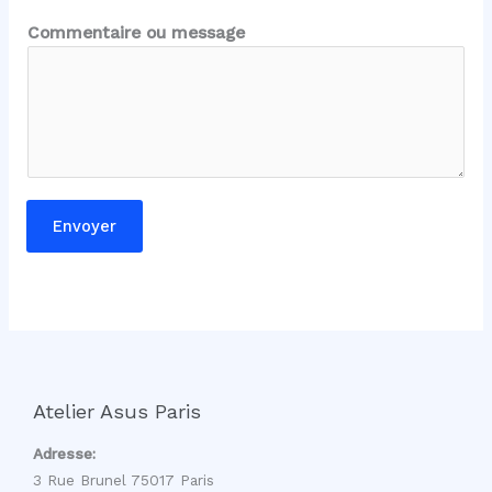
m
Commentaire ou message
e
s
s
a
g
e
E
Envoyer
-
m
a
i
l
*
Atelier Asus Paris
Adresse:
3 Rue Brunel 75017 Paris