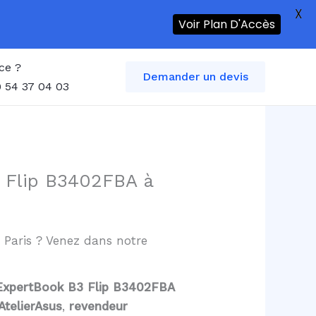
X
Voir Plan D'Accès
ce ?
Demander un devis
 54 37 04 03
 Flip B3402FBA à
à Paris ? Venez dans notre
s ExpertBook B3 Flip B3402FBA
AtelierAsus
,
revendeur