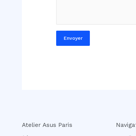
i
r
e
*
Envoyer
Atelier Asus Paris
Naviga