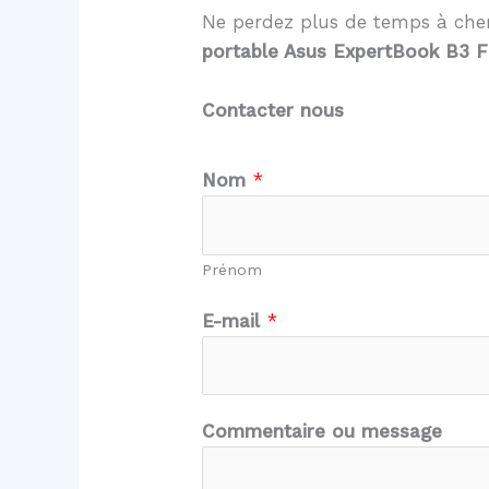
Ne perdez plus de temps à cher
portable Asus ExpertBook B3 
Contacter nous
N
Nom
*
o
m
C
Prénom
o
m
E-mail
*
m
e
n
Commentaire ou message
t
a