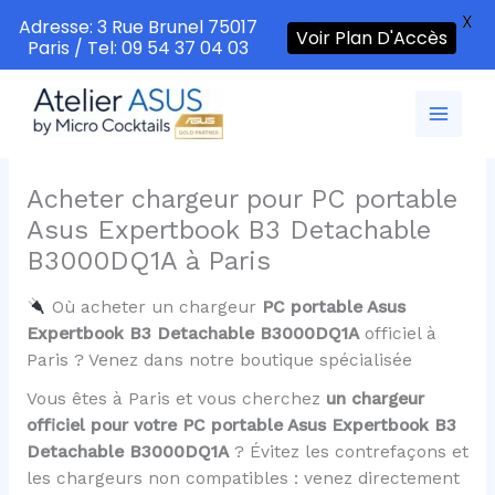
X
Adresse: 3 Rue Brunel 75017
Voir Plan D'Accès
Paris / Tel: 09 54 37 04 03
Aller
au
contenu
Acheter chargeur pour PC portable
Asus Expertbook B3 Detachable
B3000DQ1A à Paris
Où acheter un chargeur
PC portable Asus
Expertbook B3 Detachable B3000DQ1A
officiel à
Paris ? Venez dans notre boutique spécialisée
Vous êtes à Paris et vous cherchez
un chargeur
officiel pour votre PC portable Asus Expertbook B3
Detachable B3000DQ1A
? Évitez les contrefaçons et
les chargeurs non compatibles : venez directement