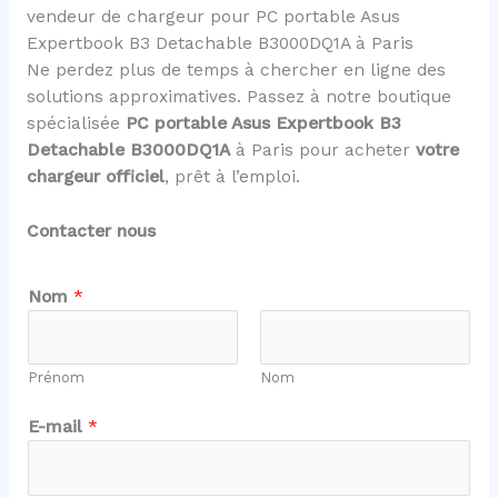
vendeur de chargeur pour PC portable Asus
Expertbook B3 Detachable B3000DQ1A à Paris
Ne perdez plus de temps à chercher en ligne des
solutions approximatives. Passez à notre boutique
spécialisée
PC portable Asus Expertbook B3
Detachable B3000DQ1A
à Paris pour acheter
votre
chargeur officiel
, prêt à l’emploi.
Contacter nous
m
Nom
*
e
s
s
Prénom
Nom
a
g
E-mail
*
e
N