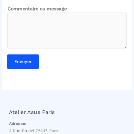
o
m
Commentaire ou message
o
u
Envoyer
Atelier Asus Paris
Adresse:
3 Rue Brunel 75017 Paris