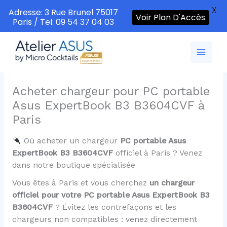
X
Adresse: 3 Rue Brunel 75017
Voir Plan D'Accès
Paris / Tel: 09 54 37 04 03
Aller
au
contenu
Acheter chargeur pour PC portable
Asus ExpertBook B3 B3604CVF à
Paris
Où acheter un chargeur
PC portable Asus
ExpertBook B3 B3604CVF
officiel à Paris ? Venez
dans notre boutique spécialisée
Vous êtes à Paris et vous cherchez
un chargeur
officiel pour votre PC portable Asus ExpertBook B3
B3604CVF
? Évitez les contrefaçons et les
chargeurs non compatibles : venez directement