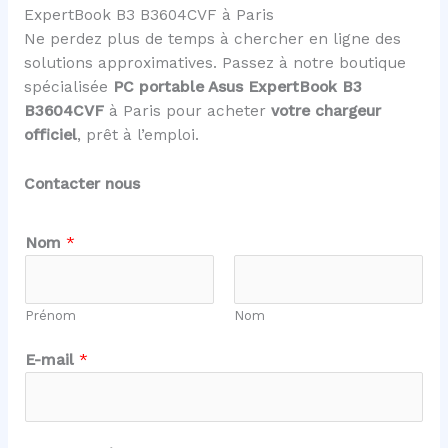
ExpertBook B3 B3604CVF à Paris
Ne perdez plus de temps à chercher en ligne des
solutions approximatives. Passez à notre boutique
spécialisée
PC portable Asus ExpertBook B3
B3604CVF
à Paris pour acheter
votre chargeur
officiel
, prêt à l’emploi.
Contacter nous
Nom
*
Prénom
Nom
E
E-mail
*
-
m
a
i