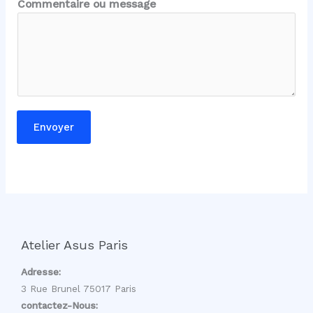
Commentaire ou message
l
E
-
m
a
i
l
Envoyer
*
Atelier Asus Paris
Adresse:
3 Rue Brunel 75017 Paris
contactez-Nous: