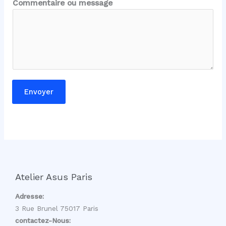
Commentaire ou message
o
m
N
o
m
E
-
Envoyer
m
a
i
l
Atelier Asus Paris
Adresse:
3 Rue Brunel 75017 Paris
contactez-Nous: