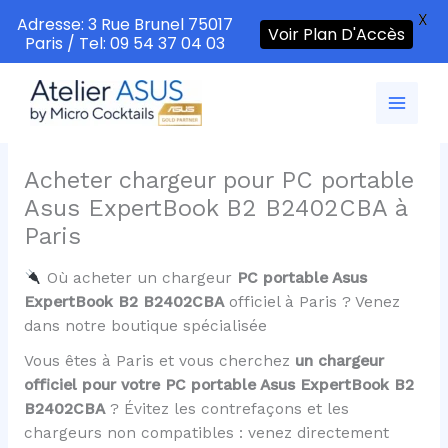
X
Adresse: 3 Rue Brunel 75017
Voir Plan D'Accès
Paris / Tel: 09 54 37 04 03
Aller
au
contenu
Acheter chargeur pour PC portable
Asus ExpertBook B2 B2402CBA à
Paris
Où acheter un chargeur
PC portable Asus
ExpertBook B2 B2402CBA
officiel à Paris ? Venez
dans notre boutique spécialisée
Vous êtes à Paris et vous cherchez
un chargeur
officiel pour votre PC portable Asus ExpertBook B2
B2402CBA
? Évitez les contrefaçons et les
chargeurs non compatibles : venez directement