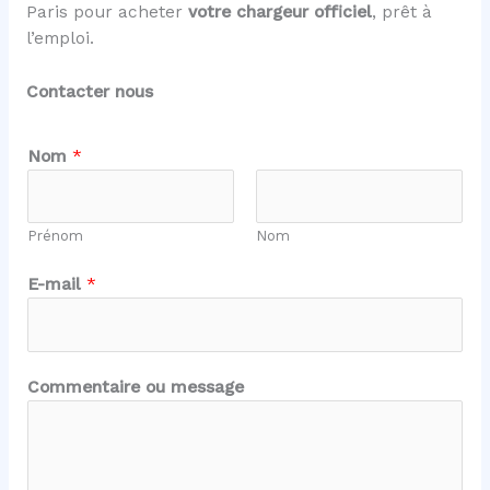
Paris pour acheter
votre chargeur officiel
, prêt à
l’emploi.
Contacter nous
Nom
*
Prénom
Nom
E-mail
*
E
Commentaire ou message
-
m
a
i