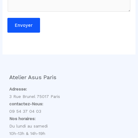
l
m
e
Envoyer
s
s
a
g
e
C
o
Atelier Asus Paris
m
m
Adresse:
e
3 Rue Brunel 75017 Paris
n
contactez-Nous:
t
09 54 37 04 03
a
Nos horaires:
i
Du lundi au samedi
r
10h-13h & 14h-19h
e