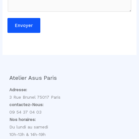
g
e
m
Envoyer
e
s
s
a
g
e
*
Atelier Asus Paris
Adresse:
3 Rue Brunel 75017 Paris
contactez-Nous:
09 54 37 04 03
Nos horaires:
Du lundi au samedi
10h-13h & 14h-19h