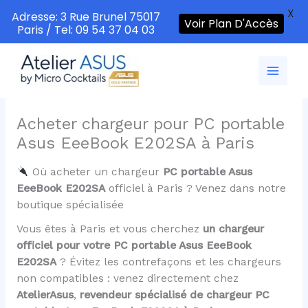
X
Adresse: 3 Rue Brunel 75017
Voir Plan D'Accès
Paris / Tel: 09 54 37 04 03
Aller
au
contenu
Acheter chargeur pour PC portable
Asus EeeBook E202SA à Paris
Où acheter un chargeur
PC portable Asus
EeeBook E202SA
officiel à Paris ? Venez dans notre
boutique spécialisée
Vous êtes à Paris et vous cherchez
un chargeur
officiel pour votre PC portable Asus EeeBook
E202SA
? Évitez les contrefaçons et les chargeurs
non compatibles : venez directement chez
AtelierAsus
,
revendeur spécialisé de chargeur PC