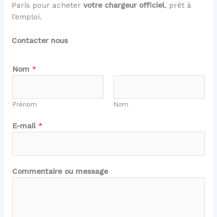
Paris pour acheter
votre chargeur officiel
, prêt à
l’emploi.
Contacter nous
Nom
*
Prénom
Nom
E-mail
*
m
Commentaire ou message
e
s
s
a