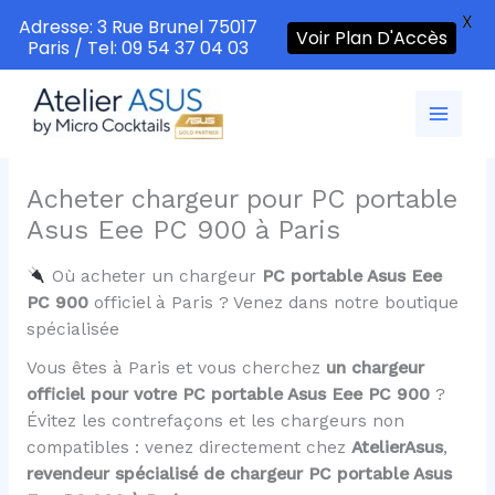
X
Adresse: 3 Rue Brunel 75017
Voir Plan D'Accès
Paris / Tel: 09 54 37 04 03
Aller
au
contenu
Acheter chargeur pour PC portable
Asus Eee PC 900 à Paris
Où acheter un chargeur
PC portable Asus Eee
PC 900
officiel à Paris ? Venez dans notre boutique
spécialisée
Vous êtes à Paris et vous cherchez
un chargeur
officiel pour votre PC portable Asus Eee PC 900
?
Évitez les contrefaçons et les chargeurs non
compatibles : venez directement chez
AtelierAsus
,
revendeur spécialisé de chargeur PC portable Asus