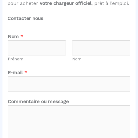
pour acheter
votre chargeur officiel
, prêt à l’emploi.
Contacter nous
N
Nom
*
o
m
N
Prénom
Nom
o
m
E-mail
*
E
-
m
a
Commentaire ou message
i
l