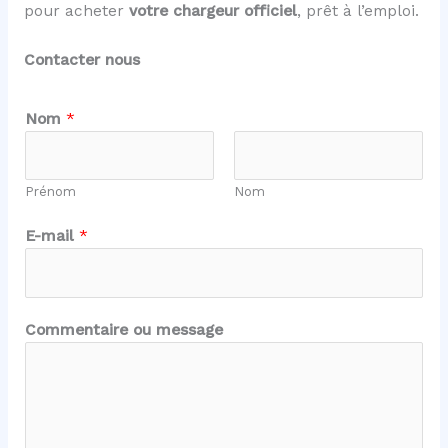
pour acheter
votre chargeur officiel
, prêt à l’emploi.
Contacter nous
Nom
*
Prénom
Nom
N
E-mail
*
o
m
C
o
Commentaire ou message
m
m
e
n
t