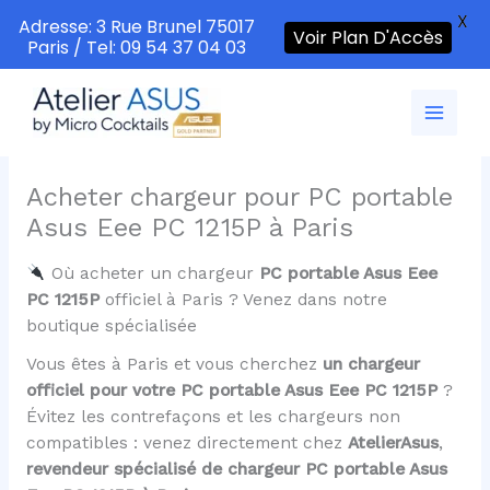
X
Adresse: 3 Rue Brunel 75017
Voir Plan D'Accès
Paris / Tel: 09 54 37 04 03
Aller
au
contenu
Acheter chargeur pour PC portable
Asus Eee PC 1215P à Paris
Où acheter un chargeur
PC portable Asus Eee
PC 1215P
officiel à Paris ? Venez dans notre
boutique spécialisée
Vous êtes à Paris et vous cherchez
un chargeur
officiel pour votre PC portable Asus Eee PC 1215P
?
Évitez les contrefaçons et les chargeurs non
compatibles : venez directement chez
AtelierAsus
,
revendeur spécialisé de chargeur PC portable Asus