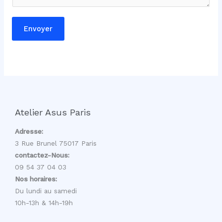
a
i
Envoyer
r
e
C
o
m
m
e
Atelier Asus Paris
n
t
Adresse:
a
3 Rue Brunel 75017 Paris
i
contactez-Nous:
r
09 54 37 04 03
e
Nos horaires:
Du lundi au samedi
10h-13h & 14h-19h