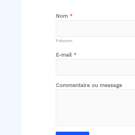
Nom
*
Prénom
E
E-mail
*
-
m
a
i
Commentaire ou message
l
m
e
s
s
a