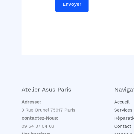
Envoyer
g
e
o
u
Atelier Asus Paris
Naviga
Adresse:
Accueil
3 Rue Brunel 75017 Paris
Services
contactez-Nous:
Réparati
09 54 37 04 03
Contact