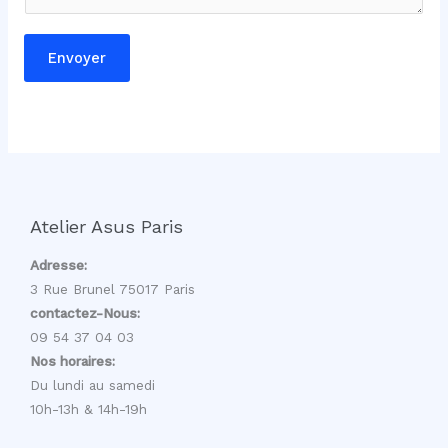
a
g
Envoyer
e
m
e
s
s
a
g
Atelier Asus Paris
e
Adresse:
3 Rue Brunel 75017 Paris
contactez-Nous:
09 54 37 04 03
Nos horaires:
Du lundi au samedi
10h-13h & 14h-19h