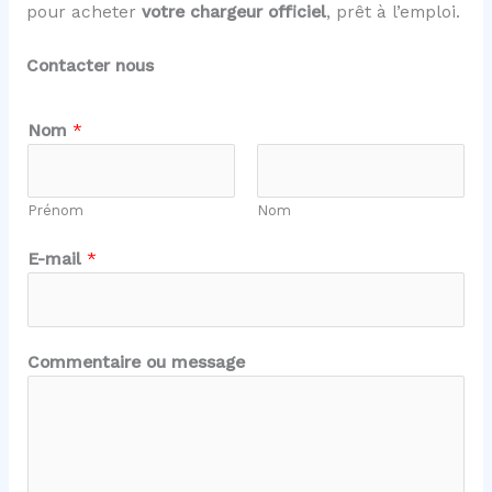
pour acheter
votre chargeur officiel
, prêt à l’emploi.
Contacter nous
C
Nom
*
o
m
m
Prénom
Nom
e
n
E-mail
*
t
a
i
r
Commentaire ou message
e
m
e
s
s