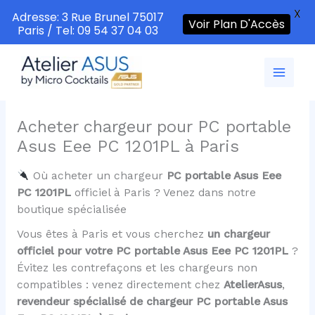
X
Adresse: 3 Rue Brunel 75017
Voir Plan D'Accès
Paris / Tel: 09 54 37 04 03
Aller
au
contenu
Acheter chargeur pour PC portable
Asus Eee PC 1201PL à Paris
Où acheter un chargeur
PC portable Asus Eee
PC 1201PL
officiel à Paris ? Venez dans notre
boutique spécialisée
Vous êtes à Paris et vous cherchez
un chargeur
officiel pour votre PC portable Asus Eee PC 1201PL
?
Évitez les contrefaçons et les chargeurs non
compatibles : venez directement chez
AtelierAsus
,
revendeur spécialisé de chargeur PC portable Asus