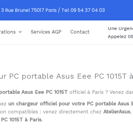
 3 Rue Brunel 75017 Paris / Tel: 09 54 37 04 03
Une Urgen
ations
Services AGP
Contact
Appelez 09
ur PC portable Asus Eee PC 1015T à
portable Asus Eee PC 1015T
officiel à Paris ? Venez d
chez
un chargeur officiel pour votre PC portable Asus
non compatibles : venez directement chez
AtelierAsus
 PC 1015T à Paris
.