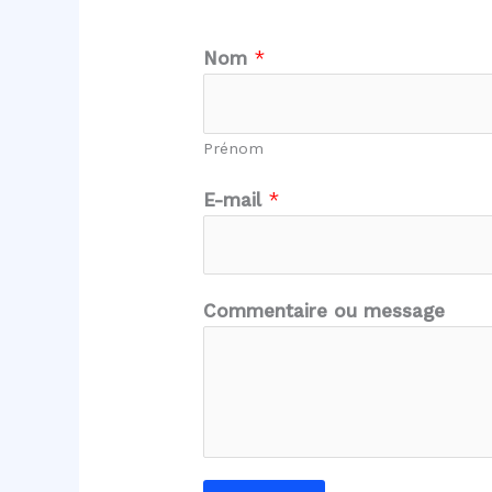
*
Nom
*
*
E
-
Prénom
m
a
E-mail
*
i
l
Commentaire ou message