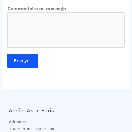
*
Commentaire ou message
*
m
e
s
s
a
g
Envoyer
e
Atelier Asus Paris
Adresse:
3 Rue Brunel 75017 Paris