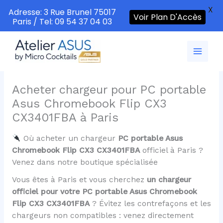
X
Adresse: 3 Rue Brunel 75017
Voir Plan D'Accès
Paris / Tel: 09 54 37 04 03
Aller
au
contenu
Acheter chargeur pour PC portable
Asus Chromebook Flip CX3
CX3401FBA à Paris
Où acheter un chargeur
PC portable Asus
Chromebook Flip CX3 CX3401FBA
officiel à Paris ?
Venez dans notre boutique spécialisée
Vous êtes à Paris et vous cherchez
un chargeur
officiel pour votre PC portable Asus Chromebook
Flip CX3 CX3401FBA
? Évitez les contrefaçons et les
chargeurs non compatibles : venez directement