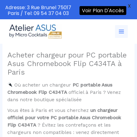
X
Adresse: 3 Rue Brunel 75017
Voir Plan D'Accès
Paris / Tel: 09 54 37 04 03
Aller
au
contenu
Acheter chargeur pour PC portable
Asus Chromebook Flip C434TA à
Paris
Où acheter un chargeur
PC portable Asus
Chromebook Flip C434TA
officiel à Paris ? Venez
dans notre boutique spécialisée
Vous êtes à Paris et vous cherchez
un chargeur
officiel pour votre PC portable Asus Chromebook
Flip C434TA
? Évitez les contrefaçons et les
chargeurs non compatibles : venez directement