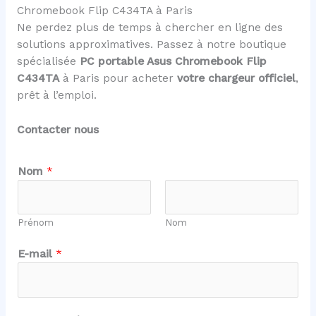
Chromebook Flip C434TA à Paris
Ne perdez plus de temps à chercher en ligne des
solutions approximatives. Passez à notre boutique
spécialisée
PC portable Asus Chromebook Flip
C434TA
à Paris pour acheter
votre chargeur officiel
,
prêt à l’emploi.
Contacter nous
Nom
*
Prénom
Nom
N
E-mail
*
o
m
o
u